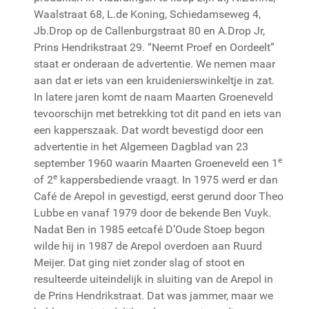
Waalstraat 68, L.de Koning, Schiedamseweg 4,
Jb.Drop op de Callenburgstraat 80 en A.Drop Jr,
Prins Hendrikstraat 29. “Neemt Proef en Oordeelt”
staat er onderaan de advertentie. We nemen maar
aan dat er iets van een kruidenierswinkeltje in zat.
In latere jaren komt de naam Maarten Groeneveld
tevoorschijn met betrekking tot dit pand en iets van
een kapperszaak. Dat wordt bevestigd door een
advertentie in het Algemeen Dagblad van 23
e
september 1960 waarin Maarten Groeneveld een 1
e
of 2
kappersbediende vraagt. In 1975 werd er dan
Café de Arepol in gevestigd, eerst gerund door Theo
Lubbe en vanaf 1979 door de bekende Ben Vuyk.
Nadat Ben in 1985 eetcafé D’Oude Stoep begon
wilde hij in 1987 de Arepol overdoen aan Ruurd
Meijer. Dat ging niet zonder slag of stoot en
resulteerde uiteindelijk in sluiting van de Arepol in
de Prins Hendrikstraat. Dat was jammer, maar we