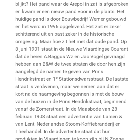
blijkt? Het pand waar de Arepol in zat is afgebroken
en kwam er een nieuw pand voor in de plaats. Het
huidige pand is door Bouwbedrijf Werner gebouwd
en het werd in 1996 opgeleverd. Het ziet er zeker
schitterend uit en past zeker in de historische
omgeving. Maar hoe zit het met dat oude pand. Op
8 juni 1901 staat in de Nieuwe Vlaardingse Courant
dat de heren A.Baggus Wz en Jac Vogel gevraagd
hebben aan B&W de twee straten die door hen zijn
aangelegd de namen te geven van Prins
e
Hendrikstraat en 1
Stationsdwarsstraat. De laatste
straat is verdwenen, maar we nemen aan dat er
kort na de naamgeving begonnen is met de bouw
van de huizen in de Prins Hendrikstraat, beginnend
vanaf de Zomerstraat. In de Maasbode van 28
februari 1908 staat een advertentie van Larsen &
van Lent, Nederlandse Stoom-Koffiebranderij en
Theehandel. In de advertentie staat dat hun
produkten in Vlaardingen te koop zijn bij N.Zonne,