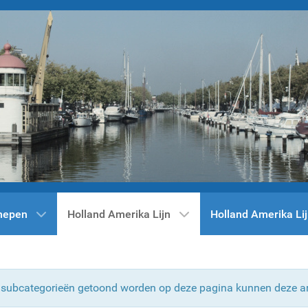
hepen
Holland Amerika Lijn
Holland Amerika Lij
n subcategorieën getoond worden op deze pagina kunnen deze ar