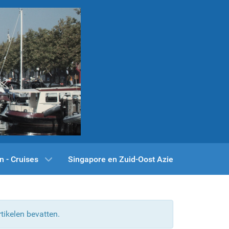
n - Cruises
Singapore en Zuid-Oost Azie
tikelen bevatten.