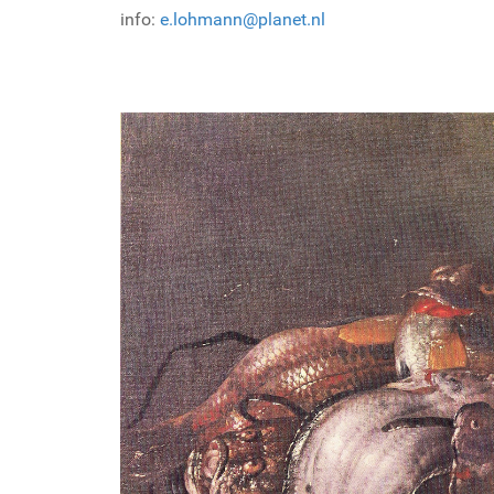
info:
e.lohmann@planet.nl