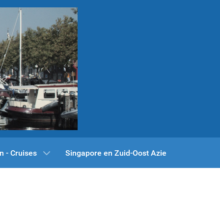
n - Cruises
Singapore en Zuid-Oost Azie