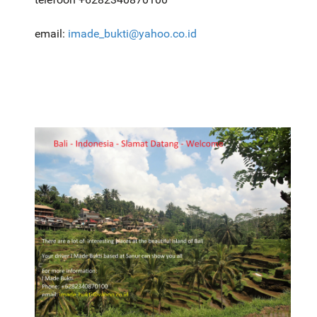
email:
imade_bukti@yahoo.co.id